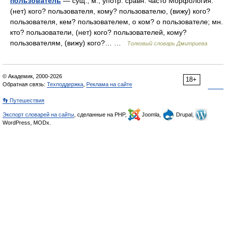
пользователь
— сущ., м., употр. сравн. часто Морфология:
(нет) кого? пользователя, кому? пользователю, (вижу) кого?
пользователя, кем? пользователем, о ком? о пользователе; мн.
кто? пользователи, (нет) кого? пользователей, кому?
пользователям, (вижу) кого?… …
Толковый словарь Дмитриева
© Академик, 2000-2026
18+
Обратная связь:
Техподдержка
,
Реклама на сайте
👣 Путешествия
Экспорт словарей на сайты
, сделанные на PHP,
Joomla,
Drupal,
WordPress, MODx.