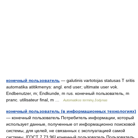
конечный пользователь
— galutinis vartotojas statusas T sritis
automatika atitikmenys: angl. end user; ultimate user vok.
Endbenutzer, m; Endkunde, m rus. конечный пользователь, m
pranc. utilisateur final, m …
Automatikos terminų žodynas
конечный пользователь (в информационных технологиях)
— конечный пользователь Потребитель информации, который
использует данные, полученные от информационно поисковой
системы, для целей, не связанных с эксплуатацией самой
системы. [ГОСТ 7.73 96] конечный пользователь Пользователь,